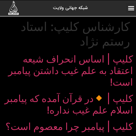
شبکه جهانی ولایت
ارتباط با ما
صفحه اول
اخبار شبکه
درباره شبکه
رادیو ولایت
ولایت یاوران
کلیپ های منتخب
آرشیو برنامه ها
کارشناس کلیپ:
استاد
رستم نژاد
کلیپ | اساس انحراف شیعه
اعتقاد به علم غیب داشتن پیامبر
است!
کلیپ |
در قرآن آمده که پیامبر
اسلام علم غیب نداره!
کلیپ | پیامبر چرا معصوم است؟