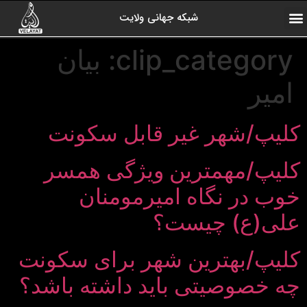
شبکه جهانی ولایت
ارتباط با ما
صفحه اول
اخبار شبکه
درباره شبکه
رادیو ولایت
ولایت یاوران
کلیپ های منتخب
آرشیو برنامه ها
clip_category:
بیان
امیر
کلیپ/شهر غیر قابل سکونت
کلیپ/مهمترین ویژگی همسر
خوب در نگاه امیرمومنان
علی(ع) چیست؟
کلیپ/بهترین شهر برای سکونت
چه خصوصیتی باید داشته باشد؟